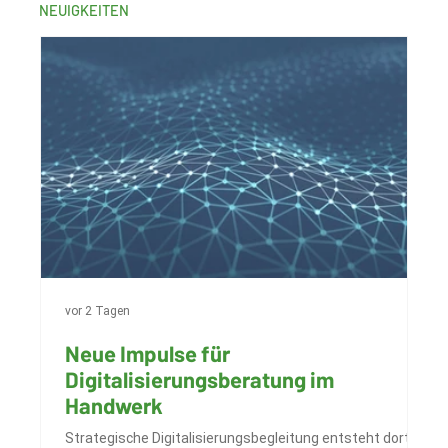
NEUIGKEITEN
vor 2 Tagen
28.
Neue Impulse für
B
Digitalisierungsberatung im
M
Handwerk
B
u
Strategische Digitalisierungsbegleitung entsteht dort,
Da