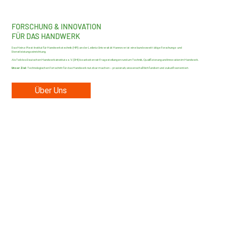
FORSCHUNG & INNOVATION
FÜR DAS HANDWERK
Das Heinz-Piest-Institut für Handwerkstechnik (HPI) an der Leibniz Universität Hannover ist eine bundesweit tätige Forschungs- und
Dienstleistungseinrichtung.
Als Teil des Deutschen Handwerksinstituts e. V. (DHI) bearbeiten wir Fragestellungen rund um Technik, Qualifizierung und Innovation im Handwerk.
Unser Ziel:
Technologischen Fortschritt für das Handwerk nutzbar machen – praxisnah, wissenschaftlich fundiert und zukunftsorientiert.
Über Uns