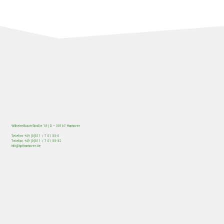
Wilhelm-Busch-Straße 18 | D – 30167 Hannover
Telefon: +49 (0)511 / 7 01 55-0
Telefax: +49 (0)511 / 7 01 55-32
/
HOME
Beitrag
info@hpi-hannover.de