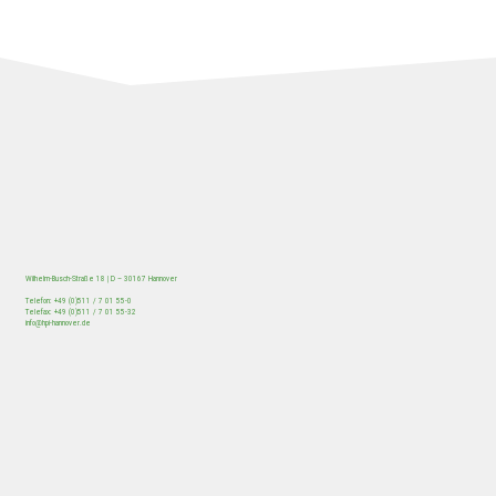
Wilhelm-Busch-Straße 18 | D – 30167 Hannover
Telefon: +49 (0)511 / 7 01 55-0
Telefax: +49 (0)511 / 7 01 55-32
/
HOME
Beitrag
info@hpi-hannover.de