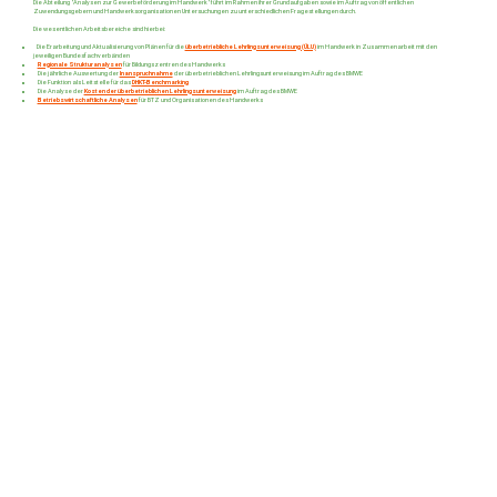
Die Abteilung "Analysen zur Gewerbeförderung im Handwerk" führt im Rahmen ihrer Grundaufgaben sowie im Auftrag von öffentlichen
Zuwendungsgebern und Handwerksorganisationen Untersuchungen zu unterschiedlichen Fragestellungen durch.
Die wesentlichen Arbeitsbereiche sind hierbei:
Die Erarbeitung und Aktualisierung von Plänen für die
überbetriebliche Lehrlingsunterweisung (ÜLU)
im Handwerk in Zusammenarbeit mit den
jeweiligen Bundesfachverbänden
Regionale Strukturanalysen
für Bildungszentren des Handwerks
Die jährliche Auswertung der
Inanspruchnahme
der überbetrieblichen Lehrlingsunterweisung im Auftrag des BMWE
Die Funktion als Leitstelle für das
DHKT-Benchmarking
Die Analyse der
Kosten der überbetrieblichen Lehrlingsunterweisung
im Auftrag des BMWE
Betriebswirtschaftliche Analysen
für BTZ und Organisationen des Handwerks