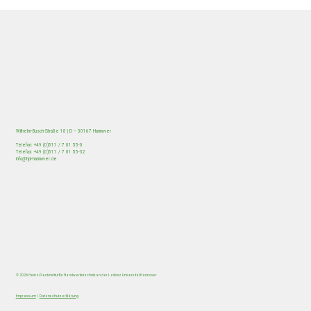
Wilhelm-Busch-Straße 18 | D – 30167 Hannover
Telefon: +49 (0)511 / 7 01 55-0
Telefax: +49 (0)511 / 7 01 55-32
info@hpi-hannover.de
© 2026 Heinz-Piest-Institut für Handwerkstechnik an der Leibniz Universität Hannover
Impressum
|
Datenschutzerklärung