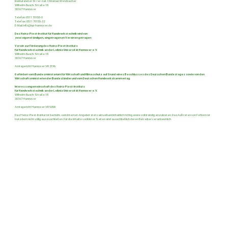
Institutsleiter: Dr. rer. nat. Christian Welzbacher
Wilhelm-Busch-Straße 18
30167 Hannover
Telefon: 0511 70155-0
Telefax: 0511 70155-32
E-Mail:
info@hpi-hannover.de
Das Heinz-Piest-Institut für Handwerkstechnik wird von
zwei eigenständigen, eingetragenen Vereinen getragen:
Verein zur Förderung des Heinz-Piest-Instituts
für Handwerkstechnik an der Leibniz Universität Hannover e.V.
Wilhelm-Busch-Straße 18
30167 Hannover
Amtsgericht Hannover VR 2196
Gefördert vom Bundesministerium für Wirtschaft und Klimaschutz auf Grund eines Beschlusses des Deutschen Bundestages sowie von den
Wirtschaftsministerien der Bundesländer und vom Deutschen Handwerkskammertag.
Interessengemeinschaft des Heinz-Piest-Instituts
für Handwerkstechnik an der Leibniz Universität Hannover e.V.
Wilhelm-Busch-Straße 18
30167 Hannover
Amtsgericht Hannover VR 5358
Das Heinz-Piest-Institut ist bemüht, sein Internet-Angebot stets aktuell und inhaltlich richtig sowie vollständig anzubieten. Das Auftreten von Fehlern ist
trotzdem nicht völlig auszuschließen. Für die Inhalte verlinkter Seiten sind ausschließlich deren Betreiber verantwortlich.