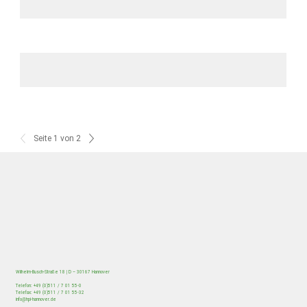
Seite 1 von 2
Wilhelm-Busch-Straße 18 | D – 30167 Hannover
Telefon: +49 (0)511 / 7 01 55-0
Telefax: +49 (0)511 / 7 01 55-32
info@hpi-hannover.de