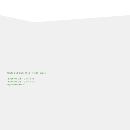
Wilhelm-Busch-Straße 18 | D – 30167 Hannover
Telefon: +49 (0)511 / 7 01 55-0
Telefax: +49 (0)511 / 7 01 55-32
/
HOME
Beitrag
info@hpi-hannover.de