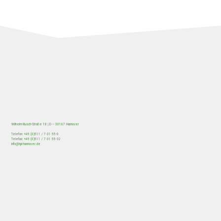
Wilhelm-Busch-Straße 18 | D – 30167 Hannover
Telefon: +49 (0)511 / 7 01 55-0
Telefax: +49 (0)511 / 7 01 55-32
/
HOME
Beitrag
info@hpi-hannover.de