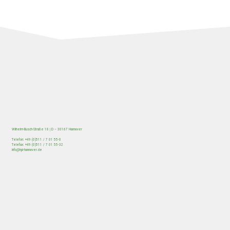
Wilhelm-Busch-Straße 18 | D – 30167 Hannover
Telefon: +49 (0)511 / 7 01 55-0
Telefax: +49 (0)511 / 7 01 55-32
/
HOME
Beitrag
info@hpi-hannover.de